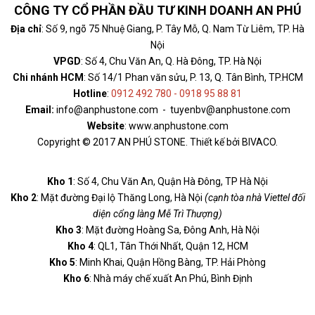
CÔNG TY CỔ PHẦN ĐẦU TƯ KINH DOANH AN PHÚ
Địa chỉ
: Số 9, ngõ 75 Nhuệ Giang, P. Tây Mỗ, Q. Nam Từ Liêm, TP. Hà
Nội
VPGD
: Số 4, Chu Văn An, Q. Hà Đông, TP. Hà Nội
Chi nhánh HCM
: Số 14/1 Phan văn sửu, P. 13, Q. Tân Bình, TP.HCM
Hotline
:
0912 492 780 - 0918 95 88 81
Email:
info@anphustone.com - tuyenbv@anphustone.com
Website
: www.anphustone.com
Copyright © 2017 AN PHÚ STONE. Thiết kế bởi BIVACO.
Kho 1
: Số 4, Chu Văn An, Quận Hà Đông, TP Hà Nội
Kho 2
: Mặt đường Đại lộ Thăng Long, Hà Nội
(cạnh tòa nhà Viettel đối
diện cổng làng Mễ Trì Thượng)
Kho 3
: Mặt đường Hoàng Sa, Đông Anh, Hà Nội
Kho 4
: QL1, Tân Thới Nhất, Quận 12, HCM
Kho 5
: Minh Khai, Quận Hồng Bàng, TP. Hải Phòng
Kho 6
: Nhà máy chế xuất An Phú, Bình Định