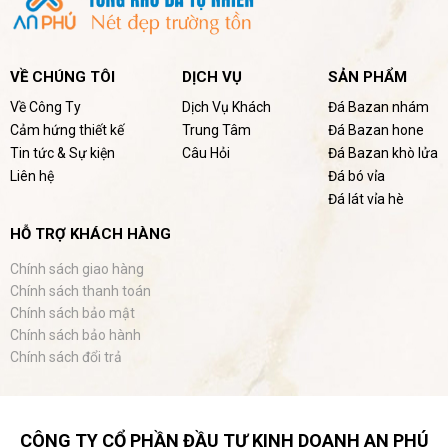
VỀ CHÚNG TÔI
DỊCH VỤ
SẢN PHẨM
Về Công Ty
Dịch Vụ Khách
Đá Bazan nhám
Cảm hứng thiết kế
Trung Tâm
Đá Bazan hone
Tin tức & Sự kiện
Câu Hỏi
Đá Bazan khò lửa
Liên hệ
Đá bó vỉa
Đá lát vỉa hè
HỖ TRỢ KHÁCH HÀNG
Chính sách giao hàng
Chính sách thanh toán
Chính sách bảo mật
Chính sách bảo hành
Chính sách đổi trả
CÔNG TY CỔ PHẦN ĐẦU TƯ KINH DOANH AN PHÚ