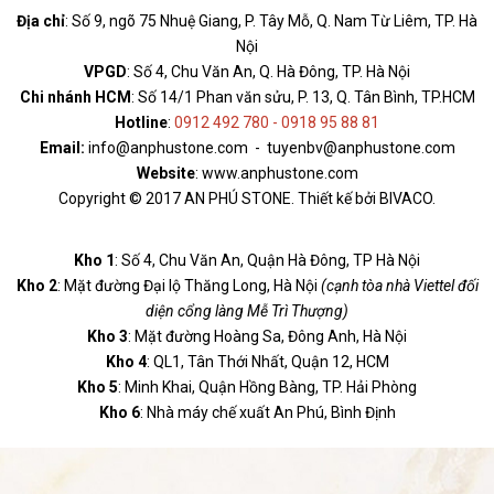
Địa chỉ
: Số 9, ngõ 75 Nhuệ Giang, P. Tây Mỗ, Q. Nam Từ Liêm, TP. Hà
Nội
VPGD
: Số 4, Chu Văn An, Q. Hà Đông, TP. Hà Nội
Chi nhánh HCM
: Số 14/1 Phan văn sửu, P. 13, Q. Tân Bình, TP.HCM
Hotline
:
0912 492 780 - 0918 95 88 81
Email:
info@anphustone.com - tuyenbv@anphustone.com
Website
: www.anphustone.com
Copyright © 2017 AN PHÚ STONE. Thiết kế bởi BIVACO.
Kho 1
: Số 4, Chu Văn An, Quận Hà Đông, TP Hà Nội
Kho 2
: Mặt đường Đại lộ Thăng Long, Hà Nội
(cạnh tòa nhà Viettel đối
diện cổng làng Mễ Trì Thượng)
Kho 3
: Mặt đường Hoàng Sa, Đông Anh, Hà Nội
Kho 4
: QL1, Tân Thới Nhất, Quận 12, HCM
Kho 5
: Minh Khai, Quận Hồng Bàng, TP. Hải Phòng
Kho 6
: Nhà máy chế xuất An Phú, Bình Định